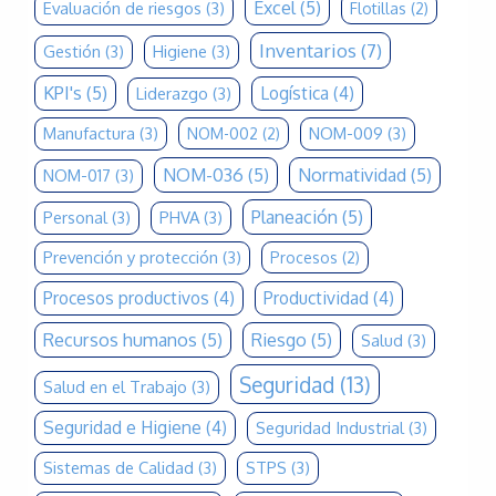
Excel
(5)
Evaluación de riesgos
(3)
Flotillas
(2)
Inventarios
(7)
Gestión
(3)
Higiene
(3)
KPI's
(5)
Logística
(4)
Liderazgo
(3)
Manufactura
(3)
NOM-009
(3)
NOM-002
(2)
NOM-036
(5)
Normatividad
(5)
NOM-017
(3)
Planeación
(5)
Personal
(3)
PHVA
(3)
Prevención y protección
(3)
Procesos
(2)
Procesos productivos
(4)
Productividad
(4)
Recursos humanos
(5)
Riesgo
(5)
Salud
(3)
Seguridad
(13)
Salud en el Trabajo
(3)
Seguridad e Higiene
(4)
Seguridad Industrial
(3)
Sistemas de Calidad
(3)
STPS
(3)