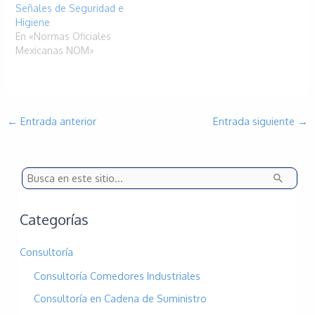
Señales de Seguridad e
Higiene
En «Normas Oficiales
Mexicanas NOM»
←
Entrada anterior
Entrada siguiente
→
B
u
s
Categorías
c
Consultoría
a
Consultoría Comedores Industriales
r
p
Consultoría en Cadena de Suministro