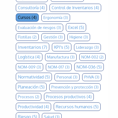
Consultoría
(4)
Control de Inventarios
(4)
Cursos
(4)
Ergonomía
(3)
Excel
(5)
Evaluación de riesgos
(3)
Gestión
(3)
Higiene
(3)
Flotillas
(2)
Inventarios
(7)
KPI's
(5)
Liderazgo
(3)
Logística
(4)
Manufactura
(3)
NOM-002
(2)
NOM-036
(5)
NOM-009
(3)
NOM-017
(3)
Normatividad
(5)
Personal
(3)
PHVA
(3)
Planeación
(5)
Prevención y protección
(3)
Procesos productivos
(4)
Procesos
(2)
Recursos humanos
(5)
Productividad
(4)
Riesgo
(5)
Salud
(3)