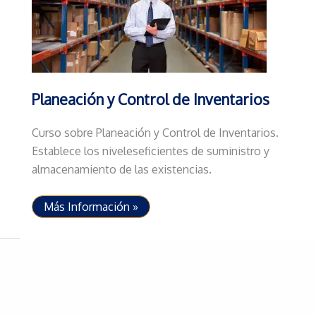
Planeación y Control de Inventarios
Curso sobre Planeación y Control de Inventarios.
Establece los niveleseficientes de suministro y
almacenamiento de las existencias.
Planeación
Más Información »
y
Control
de
Inventarios