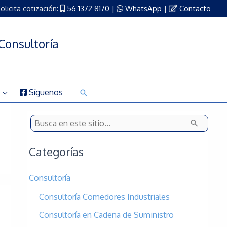
olicita cotización:
56 1372 8170
|
WhatsApp
|
Contacto
Consultoría
Síguenos
Buscar
B
u
Categorías
s
c
Consultoría
a
Consultoría Comedores Industriales
r
Consultoría en Cadena de Suministro
p