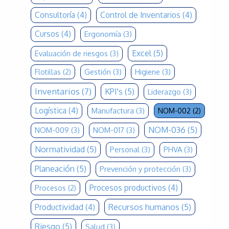
Consultoría
(4)
Control de Inventarios
(4)
Cursos
(4)
Ergonomía
(3)
Excel
(5)
Evaluación de riesgos
(3)
Gestión
(3)
Higiene
(3)
Flotillas
(2)
Inventarios
(7)
KPI's
(5)
Liderazgo
(3)
Logística
(4)
Manufactura
(3)
NOM-002
(2)
NOM-036
(5)
NOM-009
(3)
NOM-017
(3)
Normatividad
(5)
Personal
(3)
PHVA
(3)
Planeación
(5)
Prevención y protección
(3)
Procesos productivos
(4)
Procesos
(2)
Recursos humanos
(5)
Productividad
(4)
Riesgo
(5)
Salud
(3)