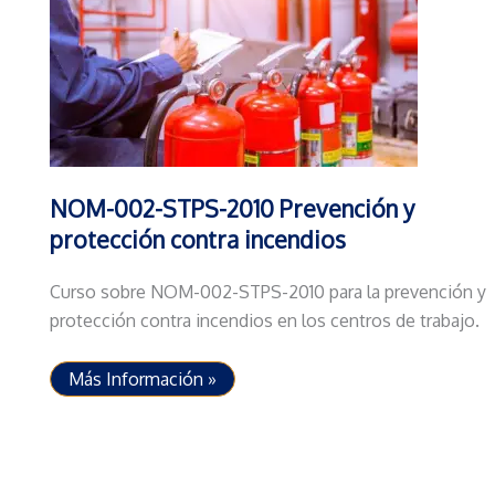
NOM-002-STPS-2010 Prevención y
protección contra incendios
Curso sobre NOM-002-STPS-2010 para la prevención y
protección contra incendios en los centros de trabajo.
NOM-
Más Información »
002-
STPS-
2010
Prevención
y
protección