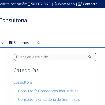
olicita cotización:
56 1372 8170
|
WhatsApp
|
Contacto
Consultoría
Síguenos
Buscar
B
u
Categorías
s
c
Consultoría
a
Consultoría Comedores Industriales
r
Consultoría en Cadena de Suministro
p