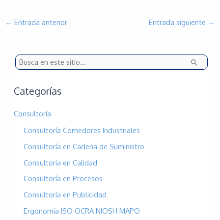
←
Entrada anterior
Entrada siguiente
→
B
u
s
Categorías
c
Consultoría
a
Consultoría Comedores Industriales
r
p
Consultoría en Cadena de Suministro
o
Consultoría en Calidad
r
Consultoría en Procesos
:
Consultoría en Publicidad
Ergonomía ISO OCRA NIOSH MAPO