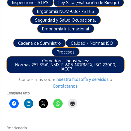
Inspecciones STPS
Ley Silla (Evaluación de Riesgo)
Ergonomía NOM-036-1-STPS
Seguridad y Salud Ocupacional
Ergonomía Internacional
Cadena de Suministro
Calidad / Normas ISO
Procesos
Comedores Industriales:
Normas 251-SSA1, NMX-F-605-NORMEX, ISO 22000,
HACCP
Conoce más sobre
nuestra filosofía y servicios
o
Contáctanos
.
Comparte esto:
Relacionado