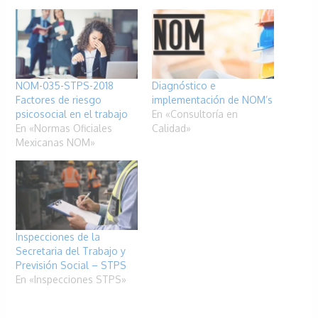
NOM-035-STPS-2018
Diagnóstico e
Factores de riesgo
implementación de NOM’s
psicosocial en el trabajo
En «Consultoría en
En «Normas Oficiales
Calidad»
Mexicanas NOM»
Inspecciones de la
Secretaria del Trabajo y
Previsión Social – STPS
En «Inspecciones STPS»