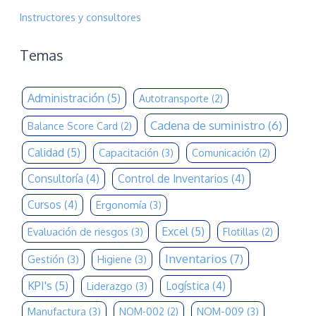
Instructores y consultores
Temas
Administración
(5)
Autotransporte
(2)
Cadena de suministro
(6)
Balance Score Card
(2)
Calidad
(5)
Capacitación
(3)
Comunicación
(2)
Consultoría
(4)
Control de Inventarios
(4)
Cursos
(4)
Ergonomía
(3)
Excel
(5)
Evaluación de riesgos
(3)
Flotillas
(2)
Inventarios
(7)
Gestión
(3)
Higiene
(3)
KPI's
(5)
Logística
(4)
Liderazgo
(3)
Manufactura
(3)
NOM-009
(3)
NOM-002
(2)