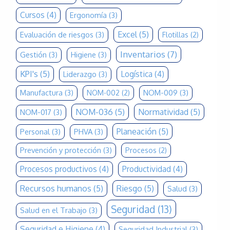
Cursos
(4)
Ergonomía
(3)
Excel
(5)
Evaluación de riesgos
(3)
Flotillas
(2)
Inventarios
(7)
Gestión
(3)
Higiene
(3)
KPI's
(5)
Logística
(4)
Liderazgo
(3)
Manufactura
(3)
NOM-009
(3)
NOM-002
(2)
NOM-036
(5)
Normatividad
(5)
NOM-017
(3)
Planeación
(5)
Personal
(3)
PHVA
(3)
Prevención y protección
(3)
Procesos
(2)
Procesos productivos
(4)
Productividad
(4)
Recursos humanos
(5)
Riesgo
(5)
Salud
(3)
Seguridad
(13)
Salud en el Trabajo
(3)
Seguridad e Higiene
(4)
Seguridad Industrial
(3)