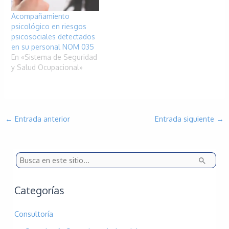
Acompañamiento
psicológico en riesgos
psicosociales detectados
en su personal NOM 035
En «Sistema de Seguridad
y Salud Ocupacional»
←
Entrada anterior
Entrada siguiente
→
B
u
s
Categorías
c
Consultoría
a