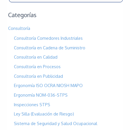
u
s
Categorías
c
Consultoría
a
Consultoría Comedores Industriales
r
p
Consultoría en Cadena de Suministro
o
Consultoría en Calidad
r
Consultoría en Procesos
:
Consultoría en Publicidad
Ergonomía ISO OCRA NIOSH MAPO
Ergonomía NOM-036-STPS
Inspecciones STPS
Ley Silla (Evaluación de Riesgo)
Sistema de Seguridad y Salud Ocupacional