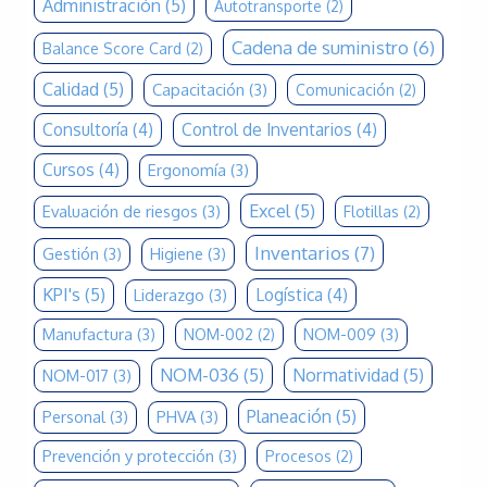
Administración
(5)
Autotransporte
(2)
Cadena de suministro
(6)
Balance Score Card
(2)
Calidad
(5)
Capacitación
(3)
Comunicación
(2)
Consultoría
(4)
Control de Inventarios
(4)
Cursos
(4)
Ergonomía
(3)
Excel
(5)
Evaluación de riesgos
(3)
Flotillas
(2)
Inventarios
(7)
Gestión
(3)
Higiene
(3)
KPI's
(5)
Logística
(4)
Liderazgo
(3)
Manufactura
(3)
NOM-009
(3)
NOM-002
(2)
NOM-036
(5)
Normatividad
(5)
NOM-017
(3)
Planeación
(5)
Personal
(3)
PHVA
(3)
Prevención y protección
(3)
Procesos
(2)