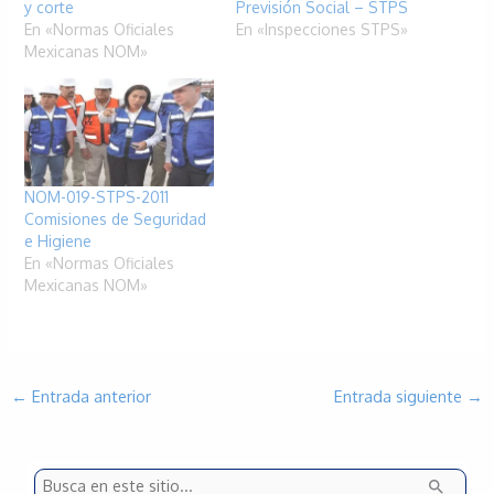
y corte
Previsión Social – STPS
En «Normas Oficiales
En «Inspecciones STPS»
Mexicanas NOM»
NOM-019-STPS-2011
Comisiones de Seguridad
e Higiene
En «Normas Oficiales
Mexicanas NOM»
←
Entrada anterior
Entrada siguiente
→
B