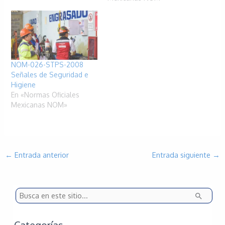
NOM-026-STPS-2008
Señales de Seguridad e
Higiene
En «Normas Oficiales
Mexicanas NOM»
←
Entrada anterior
Entrada siguiente
→
B
u
s