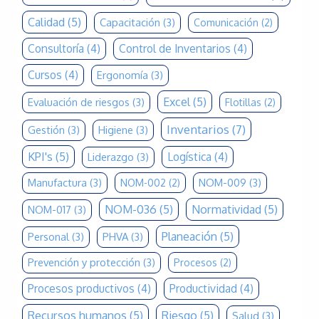
Calidad
(5)
Capacitación
(3)
Comunicación
(2)
Consultoría
(4)
Control de Inventarios
(4)
Cursos
(4)
Ergonomía
(3)
Excel
(5)
Evaluación de riesgos
(3)
Flotillas
(2)
Inventarios
(7)
Gestión
(3)
Higiene
(3)
KPI's
(5)
Logística
(4)
Liderazgo
(3)
Manufactura
(3)
NOM-009
(3)
NOM-002
(2)
NOM-036
(5)
Normatividad
(5)
NOM-017
(3)
Planeación
(5)
Personal
(3)
PHVA
(3)
Prevención y protección
(3)
Procesos
(2)
Procesos productivos
(4)
Productividad
(4)
Recursos humanos
(5)
Riesgo
(5)
Salud
(3)